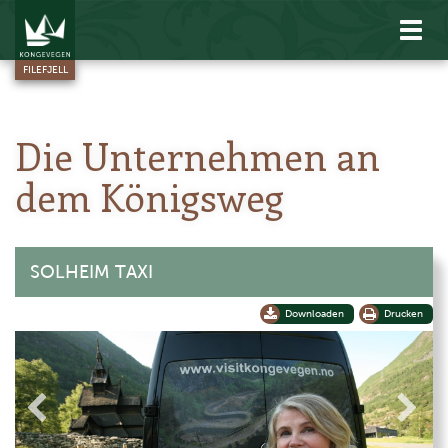
Zeig
das
FILEFJELL
Men
Die Unternehmen an
dem Königsweg
SOLHEIM TAXI
Downloaden
Drucken
+
-