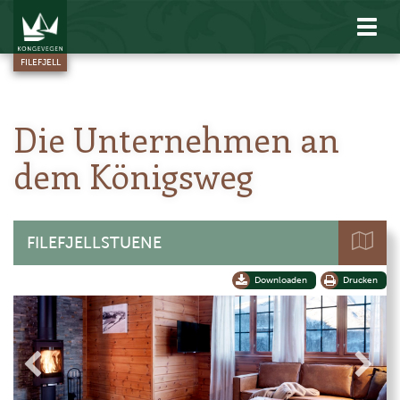
Zeig
das
FILEFJELL
Men
Die Unternehmen an
dem Königsweg
FILEFJELLSTUENE
Downloaden
Drucken
+
-