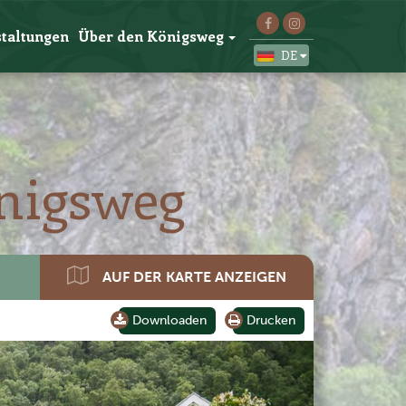
taltungen
Über den Königsweg
DE
nigsweg
AUF DER KARTE ANZEIGEN
Downloaden
Drucken