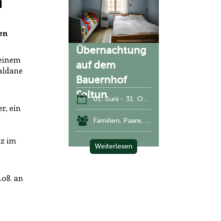
n
en
Übernachtung
 einem
auf dem
aldane
Bauernhof
Seltun
01. Juni - 31. Oktober
r, ein
Familien, Paare, Kleingruppe
tz im
Weiterlesen
.08. an