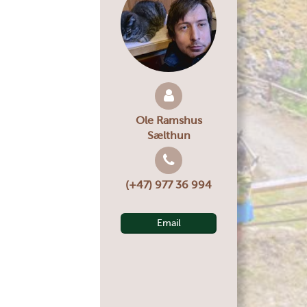
Leaflet
|
Kartverket
Ole Ramshus
Sælthun
(+47) 977 36 994
Email